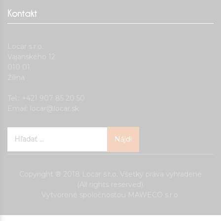
Kontakt
Locar s.r.o.
Vajanského 12
010 01
Žilina
Tel.: +421 907 85 20 50
Email:
locar@locar.sk
Hľadať:
Copyright ® 2018 Locar s.r.o. Všetky práva vyhradené
(All rights reserved).
Vytvorené spoločnosťou MAWECO s.r.o.