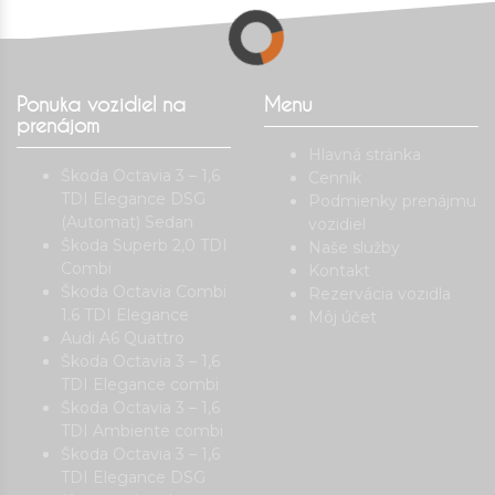
Ponuka vozidiel na
Menu
prenájom
Hlavná stránka
Škoda Octavia 3 – 1,6
Cenník
TDI Elegance DSG
Podmienky prenájmu
(Automat) Sedan
vozidiel
Škoda Superb 2,0 TDI
Naše služby
Combi
Kontakt
Škoda Octavia Combi
Rezervácia vozidla
1.6 TDI Elegance
Môj účet
Audi A6 Quattro
Škoda Octavia 3 – 1,6
TDI Elegance combi
Škoda Octavia 3 – 1,6
TDI Ambiente combi
Škoda Octavia 3 – 1,6
TDI Elegance DSG