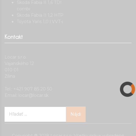
Škoda Fabia II 1,6 TDI
combi
Škoda Fabia II 1,2 HTP
Toyota Yaris 1,0 l VVT-i
Kontakt
Locar s.r.o.
Vajanského 12
010 01
Žilina
Tel.: +421 907 85 20 50
Email:
locar@locar.sk
Hľadať:
Copyright ® 2018 Locar s.r.o. Všetky práva vyhradené