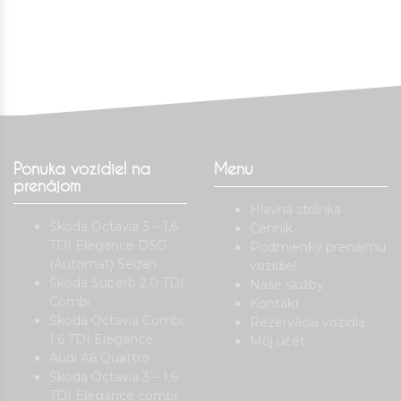
Ponuka vozidiel na
Menu
prenájom
Hlavná stránka
Škoda Octavia 3 – 1,6
Cenník
TDI Elegance DSG
Podmienky prenájmu
(Automat) Sedan
vozidiel
Škoda Superb 2,0 TDI
Naše služby
Combi
Kontakt
Škoda Octavia Combi
Rezervácia vozidla
1.6 TDI Elegance
Môj účet
Audi A6 Quattro
Škoda Octavia 3 – 1,6
TDI Elegance combi