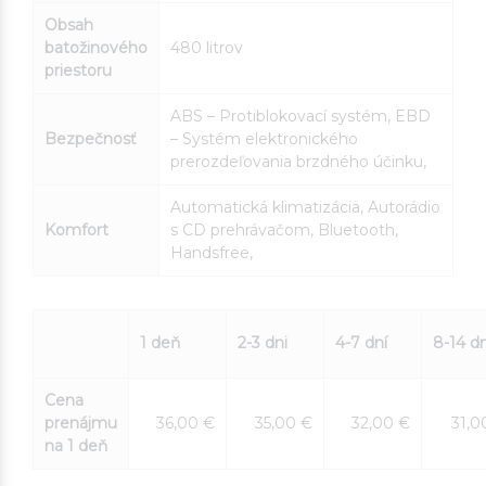
Obsah
batožinového
480 litrov
priestoru
ABS – Protiblokovací systém, EBD
Bezpečnosť
– Systém elektronického
prerozdeľovania brzdného účinku,
Automatická klimatizácia, Autorádio
Komfort
s CD prehrávačom, Bluetooth,
Handsfree,
1 deň
2-3 dni
4-7 dní
8-14 dn
Cena
prenájmu
36,00 €
35,00 €
32,00 €
31,0
na 1 deň