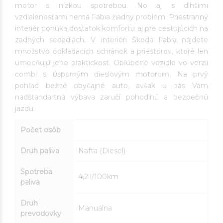
motor s nízkou spotrebou. No aj s dlhšími
vzdialenosťami nemá Fábia žiadny problém. Priestranný
interiér ponúka dostatok komfortu aj pre cestujúcich na
zadných sedadlách. V interiéri Škoda Fabia nájdete
množstvo odkladacích schránok a priestorov, ktoré len
umocňujú jeho praktickosť. Obľúbené vozidlo vo verzii
combi s úsporným dieslovým motorom. Na prvý
pohľad bežné obyčajné auto, avšak u nás Vám
nadštandartná výbava zaručí pohodlnú a bezpečnú
jazdu.
Počet osôb
Druh paliva
Nafta (Diesel)
Spotreba
4,2 l/100km
paliva
Druh
Manuálna
prevodovky